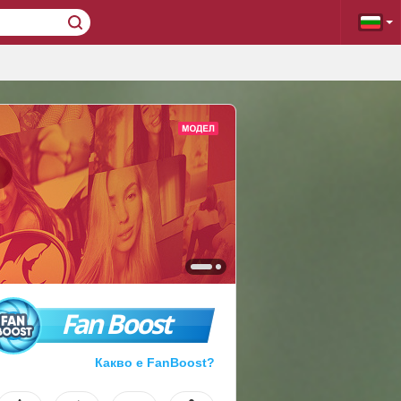
Fan Boost
Какво е FanBoost?