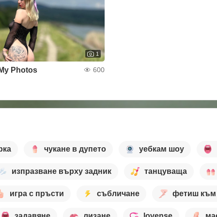
1
My Photos
600
рка
чукане в дупето
уебкам шоу
изпразване върху задник
танцуваща
игра с пръсти
събличане
фетиш към 
задавяне
лизане
lovense
ма