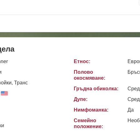
дела
ner
Етнос:
Евро
и
Полово
Бръс
окосмяване:
ойки, Транс
Гръдна обиколка:
Сред
Дупе:
Сред
Нимфоманка:
Да
Семейно
Необ
ки
положение: