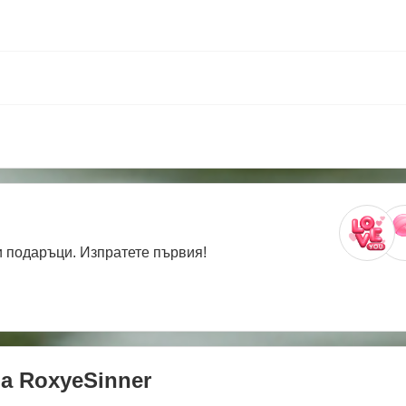
 подаръци. Изпратете първия!
на
RoxyeSinner