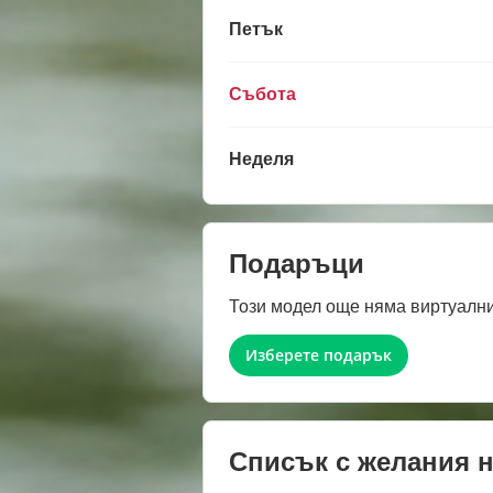
Петък
Събота
Неделя
Подаръци
Този модел още няма виртуални
Изберете подарък
Списък с желания 