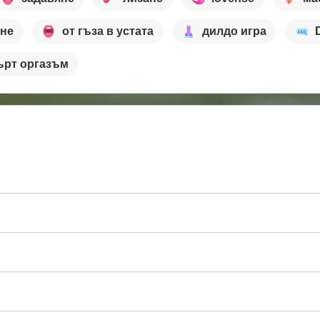
ане
от гъза в устата
дилдо игра
ърт оргазъм