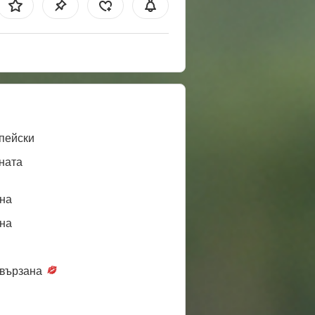
пейски
ната
нa
нa
вързана