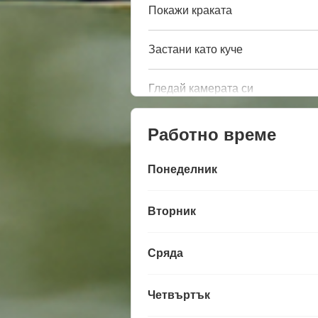
Покажи краката
Застани като куче
Гледай камерата си
Работно време
Понеделник
Вторник
Сряда
Четвъртък