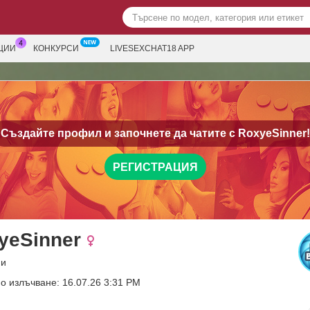
ЦИИ
КОНКУРСИ
LIVESEXCHAT18 APP
Създайте профил и започнете да чатите с
RoxyeSinner!
РЕГИСТРАЦИЯ
yeSinner
ни
о излъчване: 16.07.26 3:31 PM