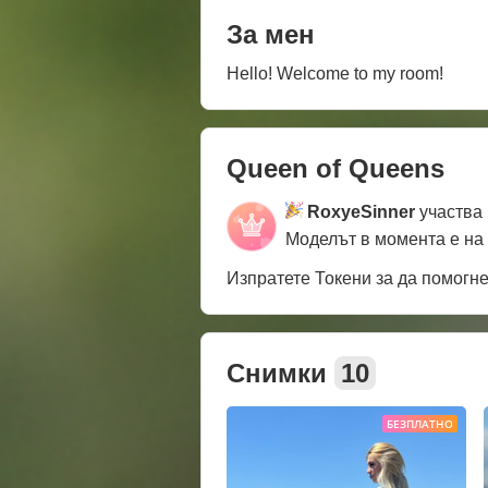
За мен
Hello! Welcome to my room!
Queen of Queens
RoxyeSinner
участва 
Моделът в момента е на
Изпратете Токени за да помогн
Снимки
10
БЕЗПЛАТНО