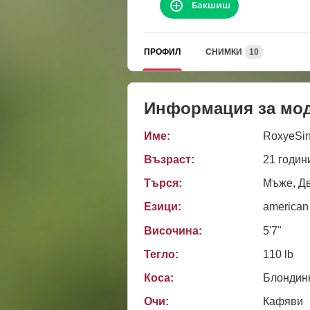
Бакшиш
ПРОФИЛ
СНИМКИ
10
Информация за мо
Име:
RoxyeSin
Възраст:
21 годин
Търся:
Мъже, Дв
Езици:
american
Височина:
5'7"
Тегло:
110 lb
Коса:
Блондин
Очи:
Кафяви