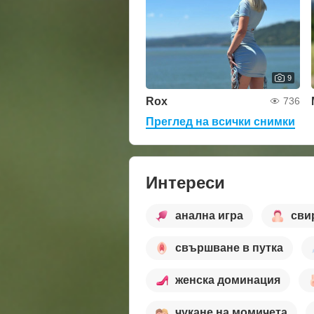
9
Rox
736
Преглед на всички снимки
Интереси
анална игра
сви
свършване в путка
женска доминация
чукане на момичета