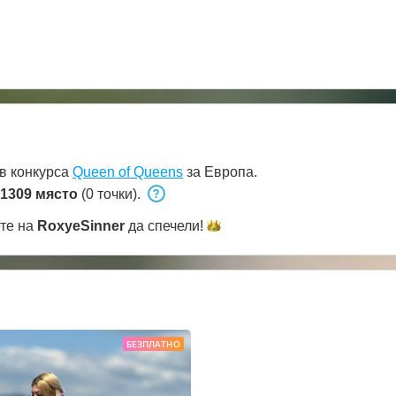
в конкурса
Queen of Queens
за Европа.
1309 място
(0 точки).
ете на
RoxyeSinner
да
спечели!
БЕЗПЛАТНО