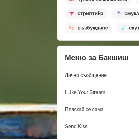
стриптийз
смук
възбуждане
ску
Меню за Бакшиш
Лично съобщение
I Like Your Stream
Пляскай се сама
Send Kiss