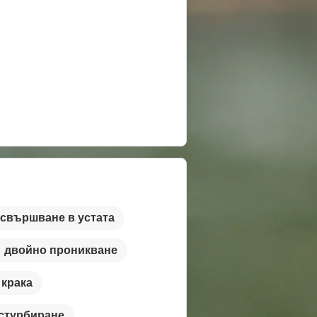
свършване в устата
двойно проникване
крака
стурбиране